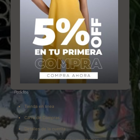
KAREN PAMELA HIGH FASHION
Somos una empresa ubicada en la ciudad de Manta,
provincia de Manabí en la costa del Pacífico del Ecuador,
llevamos tres décadas dedicadas al diseño.
Pedidos
Tienda en línea
Carro de Compras
Detalles de la cuenta