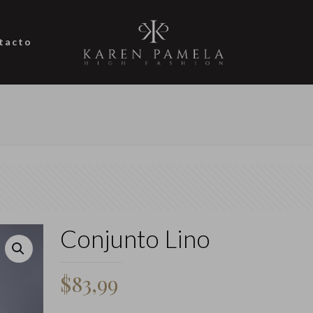
tacto
Conjunto Lino
$
83,99