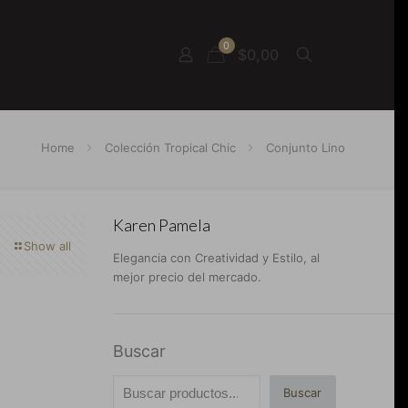
0
$0,00
Home
Colección Tropical Chic
Conjunto Lino
Karen Pamela
Show all
Elegancia con Creatividad y Estilo, al
mejor precio del mercado.
Buscar
Buscar