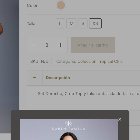
Color
L
M
S
XS
Talla
Conjunto
Añadir al carrito
Lino
cantidad
SKU:
N/D
Categoría:
Colección Tropical Chic
Descripción
Set Derecho, Crop Top y falda entallada de talle alto
Información adicional
✕