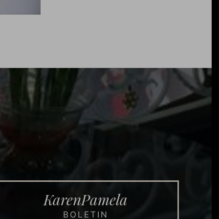
KarenPamela
BOLETIN