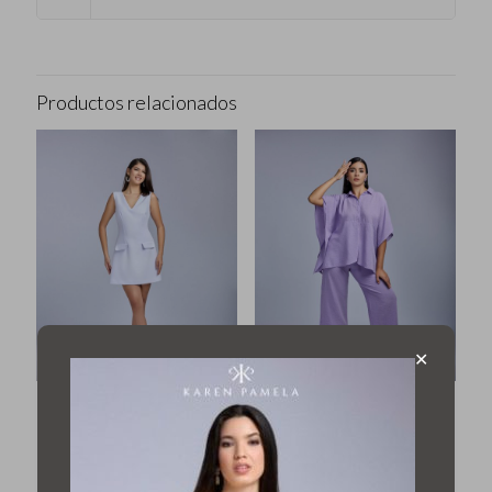
Productos relacionados
✕
Vestido Mila
Conjunto Mariposa
$
31,99
$
54,99