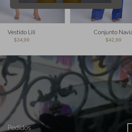
Vestido Lili
Conjunto Navi
$
34,99
$
42,99
Pedidos