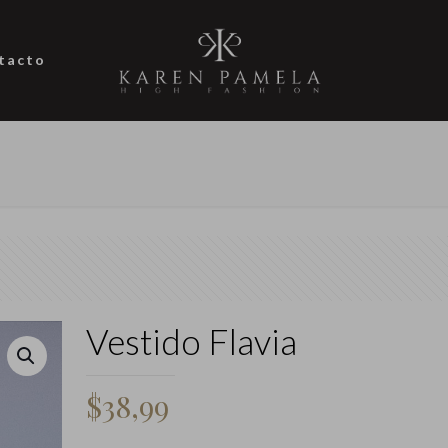
tacto
Vestido Flavia
$
38,99