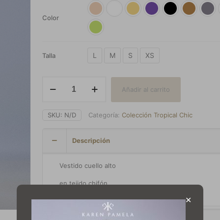
Color
L
M
S
XS
Talla
Vestido
Añadir al carrito
Flavia
cantidad
SKU:
N/D
Categoría:
Colección Tropical Chic
Descripción
Vestido cuello alto
en tejido chifón
✕