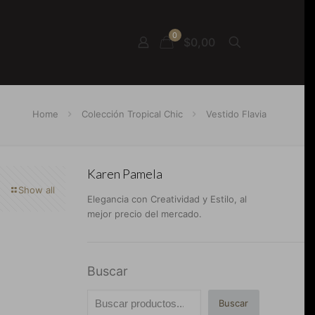
0
$0,00
Home
Colección Tropical Chic
Vestido Flavia
Karen Pamela
Show all
Elegancia con Creatividad y Estilo, al
mejor precio del mercado.
Buscar
Buscar