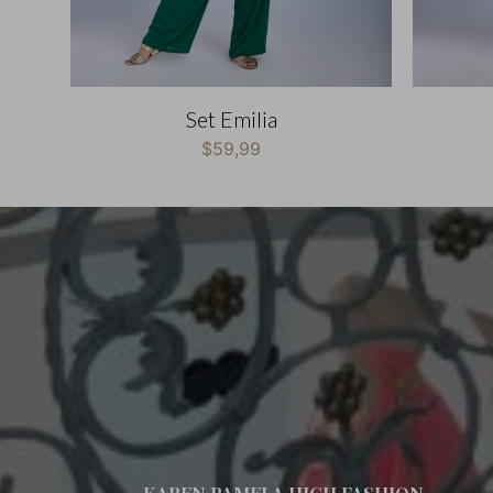
Set Emilia
$
59,99