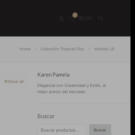
0
$0,00
Home
Colección Tropical Chic
Vestido Lili
Karen Pamela
Show all
Elegancia con Creatividad y Estilo, al
mejor precio del mercado.
Buscar
Buscar