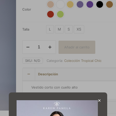
Color
L
M
S
XS
Talla
Vestido
Añadir al carrito
Lili
cantidad
SKU:
N/D
Categoría:
Colección Tropical Chic
Descripción
Vestido corto con cuello alto
✕
Información adicional