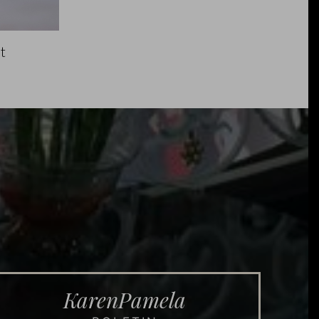
t
KarenPamela