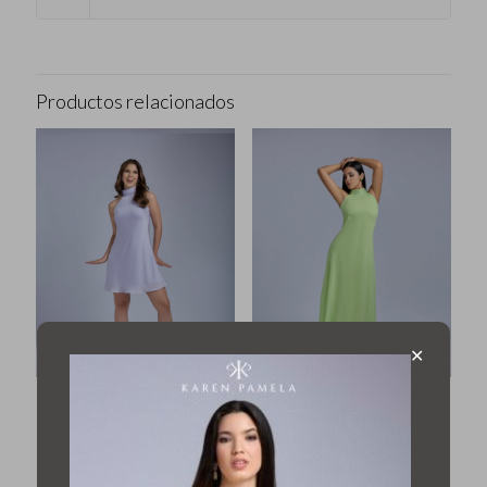
Productos relacionados
✕
Vestido Lili
Vestido Flavia
$
34,99
$
38,99